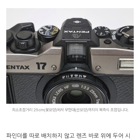
최소초점거리 25cm(꽃모양)에서 무한대(산모양)까지의 목측식 초점입니다.
파인더를 따로 배치하지 않고 렌즈 바로 위에 두어 시