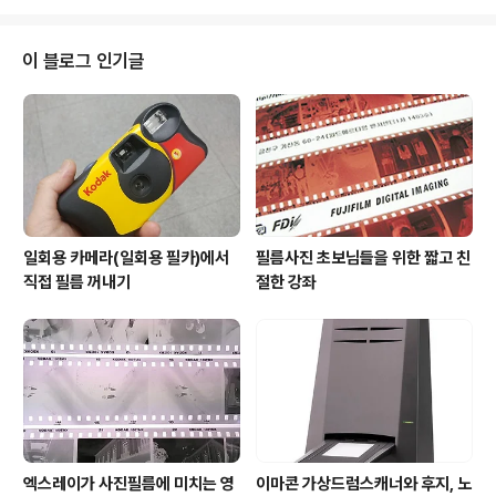
광각버전 같은 경..
대표상품이었던 Solaris 컬러필름. 100, 200, 400, 80
0 필름이 있었습니다. 솔라리스 상표 외에도 OEM의 형태
로 다른 브랜드로 판매되기도 했는데, 유럽쪽에서는 삼성
이 블로그 인기글
의 상표로 팔리기도 했었다고 합니다. 그러다가 필름시장
이 쇠퇴하면서 경영이 악화됐고, 2009년에 문을 닫게 됐
습니다. 앞서 2007년에는 헝가리의 필름과 인화지 제조사
Forte도 문을 닫았었습니다. (참고: 폐허가 된 포르테 공
장..
일회용 카메라(일회용 필카)에서
필름사진 초보님들을 위한 짧고 친
직접 필름 꺼내기
절한 강좌
엑스레이가 사진필름에 미치는 영
이마콘 가상드럼스캐너와 후지, 노