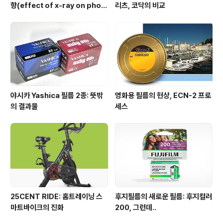
향(effect of x-ray on phot
리츠, 코닥의 비교
o film)
야시카 Yashica 필름 2종: 뜻밖
영화용 필름의 현상, ECN-2 프로
의 결과물
세스
25CENT RIDE: 홈트레이닝 스
후지필름의 새로운 필름: 후지컬러
마트바이크의 진화
200, 그런데..