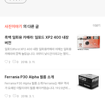
더보기
사진이야기
의 다른 글
흑백 일회용 카메라: 일포드 XP2 400 내장
버전
글 내용
일포드Ilford XP2 400 내장 일회용카메라 어제는 일회용
카메라에 깜짝 놀랐습니다. 아무리 낮시간이라고는 했지
만, 그리고 400짜리 감도를 가진 필름이 들었다고는 했지
2
0
2018. 3. 11.
만, 물경 열 개가 넘는 카메라에서 단 한 컷도 노출이 부족
해서 건지지 못한 사진이 없었네요. (네거티브니까 몇 스톱
정도 오버된 컷들은 거의 다 살려낼 수 있습니다) 일회용 카
Ferrania P30 Alpha 필름 소개
메라들은 영어로는 'film with camera'라고 쓰여져 있곤
글 내용
합니다. 필름값과 카메라값, 그리고 들어 있는 배터리값을
Ferrania P30 Alpha 필름 소개 Ferrania는 매우 역사
다 포함한 가격으로 팔리는 셈입니다. 그러니 카메라가 매
가 오래된 이탈리아의 필름 메이커였습니다. 1923년에 설
우 저렴한 가격의 물건일 수밖에는 없습니다. 토이카메라
립됐고 이런저런 역사와 풍파를 겪으며 필름을 만들어 팔
류도 그렇지만 대개의 일회용 카메라들의 광학부는 1군 1
3
0
2018. 3. 1.
아왔습니다. 아마도 예전에 필름을 써본 분들이라면 혹시
매짜리의 플라스틱 렌즈로 되어 있습니다. 정말 드물게 초
솔라리스 필름을 기억하실지도 모르겠습니다. Ferrania의