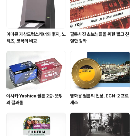
이마콘 가상드럼스캐너와 후지, 노
필름사진 초보님들을 위한 짧고 친
리츠, 코닥의 비교
절한 강좌
야시카 Yashica 필름 2종: 뜻밖
영화용 필름의 현상, ECN-2 프로
의 결과물
세스