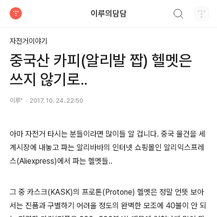
검색하기
이루의담담
티스토리
자전거이야기
중국산 카피(알리발 짭) 헬멧은
쓰지 않기로..
이루"
2017. 10. 24. 22:50
아마 자전거 타시는 분들이라면 많이들 알 겁니다. 중국 물건을 세
계시장에 내놓고 파는 알리바바의 인터넷 쇼핑몰인 알리익스프레
스(Aliexpress)에서 파는 헬멧들..
그 중 카스크(KASK)의 프로톤(Protone) 헬멧은 정말 언뜻 보아
서는 진품과 구별하기 어려울 정도의 완벽한 모조에 40불이 안 되