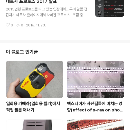
데로사 프로토스 2017 발표
크의 암만의 무게는 볼트무게 5그램 정도를 빼면 대략 43
글 내용
7그램 정도가 되네요.
2015년형 프로토스를 타고 있는 입장에서... 두어 달쯤 전
갑자기 데로사 홈페이지에서 사라진 프로토스.. 조금 충격
이었습니다. 데로사의 공홈 derosanews.com 에는 로
0
0
2016. 11. 23.
드바이크 섹션에서 각 기종들을 소개하고 있는데, 갑자기
프로토스가 빠진 거였죠. 에어로 모델인 SK가 최상위 모델
로 소개되고 있었습니다. 프로토스가 언제부터 만들던 기
함인데 갑자기 이렇게 사라지다니.. 에어로 모델 하나 만들
었다고 헌신짝처럼 버리다니.. 꽤 많이 실망했고 또 배신감
이 블로그 인기글
같은 것도 느꼈었습니다. 데로사가 이런 브랜드였나. 하긴
ODM인지 어떤지도 모를 8시리즈의 모델 어떤 것들은 이
상한 루머가 돌기도 했었죠. 그래서 '이왕 이렇게 된 거 초
레어 아이템이 돼버렸으니 그냥 즐겁게 탈만큼 타지 뭐'하
고 마음먹고 있던 차에 제..
일회용 카메라(일회용 필카)에서
엑스레이가 사진필름에 미치는 영
직접 필름 꺼내기
향(effect of x-ray on phot
o film)