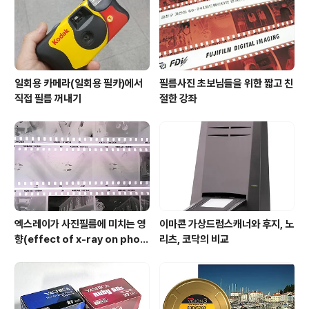
제품을 '실제로' 만들어냈습니다. 이 제품의 가격은 대략 1
0만원대. 기존 ..
일회용 카메라(일회용 필카)에서
필름사진 초보님들을 위한 짧고 친
직접 필름 꺼내기
절한 강좌
엑스레이가 사진필름에 미치는 영
이마콘 가상드럼스캐너와 후지, 노
향(effect of x-ray on phot
리츠, 코닥의 비교
o film)