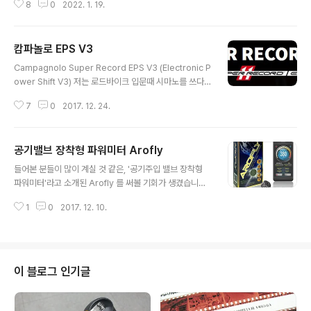
샤워를 했고, 그날 저녁은 근육통으로 끙끙거리며 잠을 잤
8
0
2022. 1. 19.
야....를 계속 되뇌이고 있는데, 아무래도 출퇴근 루트나 스
습니다. 하지만 다음날 아침 다시 ..
케쥴이 고정적이지 않은 생활이 되니 자출이 어렵고, 집이
좁다보니 로라를 설치해놓고 수시로 탈만한 환경도 안되
캄파놀로 EPS V3
고, 실제 자전거의 느낌으로 탈만한 전용 스마트 바이크는
글 내용
너무 비싸고(x-bike 라는 이름으로 유명한 저가형 실내자
Campagnolo Super Record EPS V3 (Electronic P
전거 유사품을 싼값에 들여놨습니다만, 피팅도 제대로 되
ower Shift V3) 저는 로드바이크 입문때 시마노를 쓰다
지 않고 포지션은 페달을 앞으로 미는 형태에 지루하기 이
가, 티아그라 10단(4500)레버까지만 써보다가 캄파로 넘
를 데 없는 인고의 시간을 매일 보내야 한다는 건...) 해서
7
0
2017. 12. 24.
어왔습니다. 손이 워낙 작아서 티아그라를 쓸 때에도 레버
그냥 손을 놓고 있었습니다. Zwift나 Rouvy같은 프로그
간격을 좁게 해주는 스페이서를 어렵게 구해 사용했었는
램을 이용하지 못한 것..
데, 2011년 기변하면서 이왕이면 11단을 써보고 싶어서,
공기밸브 장착형 파워미터 Arofly
그리고 손 작은 사람에게 좋다는 얘기에 혹해서 아테나(At
글 내용
hena)를 장착했었습니다. 이 때는 아직 시마노에서는 11
들어본 분들이 많이 계실 것 같은, '공기주입 밸브 장착형
단이 발표되지 않았을 무렵이기도 했구요. 듀라에이스 - 울
파워미터'라고 소개된 Arofly 를 써볼 기회가 생겼습니다.
테그라 - 105 - 티아그라 -소라 - 클라리스로 딱딱 구분되
지금까지 제품화된 파워미터들은 크게 스트레인 게이지를
는 시마노에 비해 구동계 등급에도 이태리 감성을 녹여넣
1
0
2017. 12. 10.
이용해서 직접 금속의 미세한 변화를 측정하는 크랭크형,
은 캄파놀로는 수퍼레코드 - 레코드 - 코러스 - 포..
페달형, 허브형과 속도, 풍압, 고도 등을 이용해서 간접적으
로 측정하는 뉴튼, 파워팟 등의 종류가 있어왔습니다. Arof
ly는 공기주입 밸브에 꽂아 튜브 내부의 기압 변화를 측정
해서 파워값을 산출해낸다는 획기적(!)인 아이디어를 기반
이 블로그 인기글
으로 하고 있다고 합니다. 꽤 신박한데, 스럽다가 이내 '진
짜 겨우 그것만으로 정확한 파워값을 알아낼 수 있을까?'라
는 회의감에 빠지게 됩니다. 아무튼 대만의 개발사는 그런