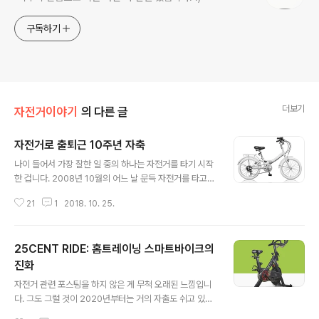
구독하기
더보기
자전거이야기
의 다른 글
자전거로 출퇴근 10주년 자축
글 내용
나이 들어서 가장 잘한 일 중의 하나는 자전거를 타기 시작
한 겁니다. 2008년 10월의 어느 날 문득 자전거를 타고
출퇴근하면 좋겠다는 생각으로 x션에서 7만6천원짜리 접
21
1
2018. 10. 25.
이식 미니벨로를 주문했습니다. 20인치 바퀴에 7단 변속
이 되는 말하자면 최저가의 중국산 자전거였죠. 다음날 자
전거가 사무실로 배달됐고, 타이어에서는 고무냄새가 났습
25CENT RIDE: 홈트레이닝 스마트바이크의
니다. 그 날 저녁 처음으로 자전거를 타고 집으로 퇴근했습
니다. 이미 익숙하게 알고 있는 광화문-독립문-무악재를
진화
글 내용
넘는 코스를 거의 99퍼센트 인도를 타고 갔습니다. 집에까
자전거 관련 포스팅을 하지 않은 게 무척 오래된 느낌입니
지 가는 데 한 시간 넘게 걸렸고, 정동 언덕은 타고 넘었지
다. 그도 그럴 것이 2020년부터는 거의 자출도 쉬고 있고
만 무악재는 끌고 넘을 수밖에 없었습니다. 집에 도착해서
자전거도 제대로 타지 못했거든요. 언젠간 다시 타고 말거