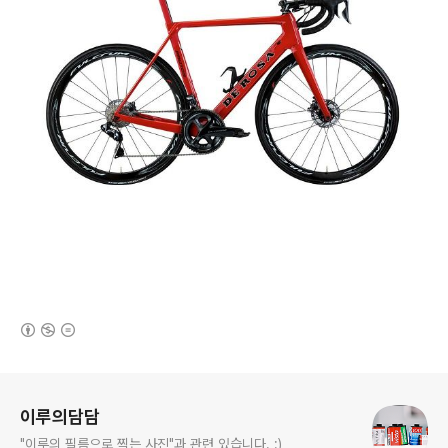
(새창열림)
로그 정보
이루의담담
"이루의 필름으로 찍는 사진"과 관련 있습니다. :)