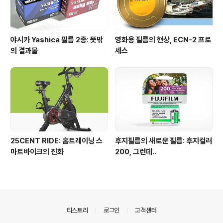
야시카 Yashica 필름 2종: 뜻밖
영화용 필름의 현상, ECN-2 프로
의 결과물
세스
25CENT RIDE: 홈트레이닝 스
후지필름의 새로운 필름: 후지컬러
마트바이크의 진화
200, 그런데..
의안내
티스토리
로그인
고객센터