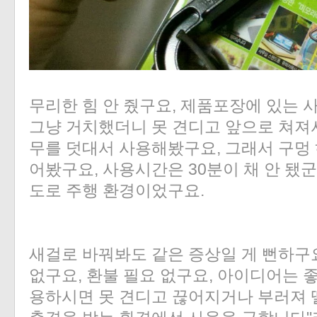
무리한 힘 안 줬구요, 제품포장에 있는 
그냥 거치했더니 못 견디고 앞으로 쳐져
무를 덧대서 사용해봤구요, 그래서 구멍 
어봤구요, 사용시간은 30분이 채 안 됐
도로 주행 환경이었구요.
새걸로 바꿔봐도 같은 증상일 게 뻔하구
없구요, 환불 필요 없구요, 아이디어는 
용하시면 못 견디고 끊어지거나 부러져 
«
»