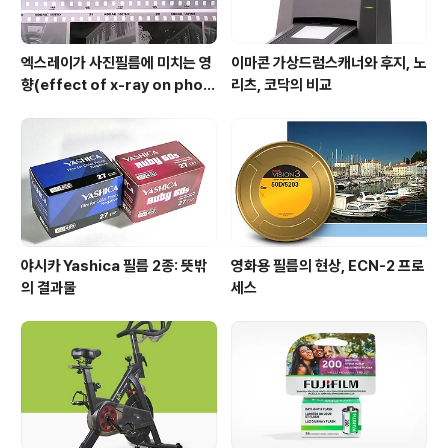
엑스레이가 사진필름에 미치는 영
이마콘 가상드럼스캐너와 후지, 노
향(effect of x-ray on phot
리츠, 코닥의 비교
o film)
야시카 Yashica 필름 2종: 뜻밖
영화용 필름의 현상, ECN-2 프로
의 결과물
세스