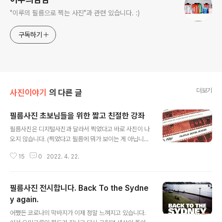
"이루의 필름으로 찍는 사진"과 관련 있습니다. :)
구독하기
더보기
사진이야기
의 다른 글
필름사진 초보님들을 위한 짧고 친절한 강좌
글 내용
필름사진은 디지털사진과 달라서 찍었다고 바로 사진이 나
오지 않습니다. (찍었다고 필름에 뭐가 보이는 게 아닙니다.
절대 주욱 잡아빼서 확인하려고 하지 마세요) 필름으로 촬
15
0
2022. 4. 22.
영하셨다면 꼭 현상을 해야만 사진이 나오는데요, 그래도
과정과 용어들이 복잡해서 약간은 어리둥절하거나 혼란스
러울 수도 있으실 겁니다. 그런 분들을 위해서 이 글을 적어
필름사진 전시합니다. Back To the Sydne
보았습니다. 필름사진이 처음이거나 초보라 무엇을 어떻게
해야할지 모르시겠다면 천천히 한번 읽어봐주세요. ^^ [요
y again.
글 내용
즘 '인화'했다, 인화한다라고 말씀하시는 분들이 많습니다.
어쨌든 코로나의 막바지가 이제 정말 느껴지고 있습니다.
네이버 필카동에 다녀오신 초보분들이 많이들 그러시는데