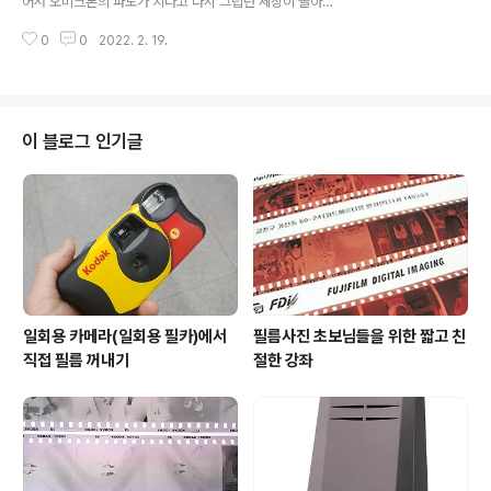
어서 오미크론의 파도가 지나고 다시 그립던 세상이 돌아
요, 그곳 Q&A 메뉴에 '인화/스캔/필름Q&A'라고 된 코너
왔으면 합니다. 2019년 8월의 호주 시드니를 필름으로 담
가 있어서 인화부터 말씀하시는 걸로 짐작합니다. 메뉴좀
0
0
2022. 2. 19.
아왔었고 팬데믹이 어서 끝나기를 기원하며 전시를 갖습니
바꿨으면 좋겠는데 거기 운영진이 누구..
다. 1차 전시는 2021년 12월 성북동 탭하우스F64에서 가
졌으며 2차 전시는 2022년 2월21일부터 3월5일까지 2
주간 충무로의 갤러리카페 옥키에서 갖습니다. 모든 사진
들은 필름으로 촬영되었습니다. 촬영에는 코닥 Portra 40
이 블로그 인기글
0, 후지필름의 Velvia50, Provia100F 이 사용되었습니
다. 스캔을 거쳐 디지털로 작업되었으며 최고의 인화지인
Museo Silver Rag을 이용하였습니다. 필름만의 고유한
매력과 본연의 표현을 위해 노력했습니다. 이루의 사진전
Back T..
일회용 카메라(일회용 필카)에서
필름사진 초보님들을 위한 짧고 친
직접 필름 꺼내기
절한 강좌