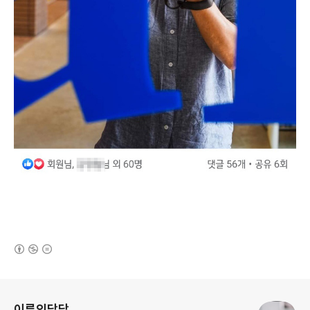
(새창열림)
로그 정보
이루의담담