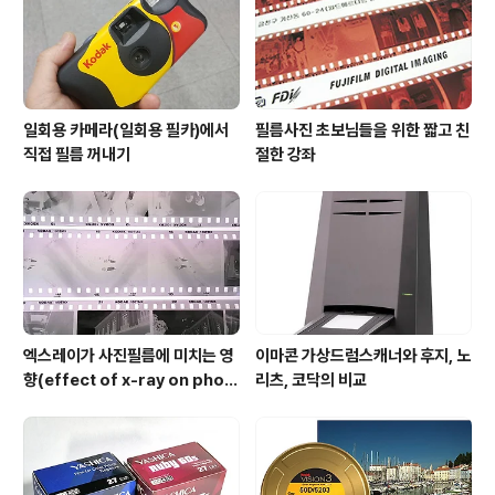
일회용 카메라(일회용 필카)에서
필름사진 초보님들을 위한 짧고 친
직접 필름 꺼내기
절한 강좌
엑스레이가 사진필름에 미치는 영
이마콘 가상드럼스캐너와 후지, 노
향(effect of x-ray on phot
리츠, 코닥의 비교
o film)