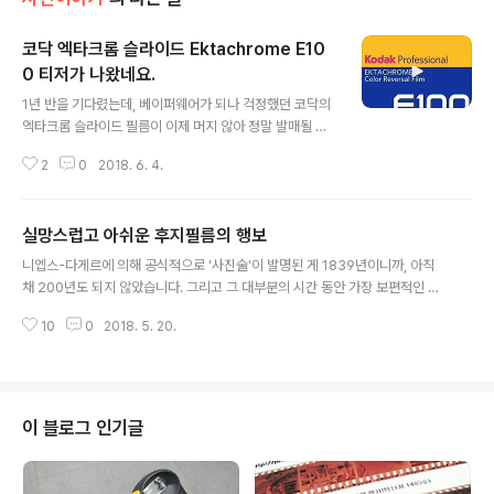
코닥 엑타크롬 슬라이드 Ektachrome E10
0 티저가 나왔네요.
글 내용
1년 반을 기다렸는데, 베이퍼웨어가 되나 걱정했던 코닥의
엑타크롬 슬라이드 필름이 이제 머지 않아 정말 발매될 모
양입니다. 6월4일자로 티저가 코닥 프로페셔널의 인스타
2
0
2018. 6. 4.
그램을 통해 떴네요. https://www.instagram.com/p/
BjlZqjUnNPG/ 현재까지 비공식 채널을 통해 알려진 바
로는 - E100VS보다는 E100G에 가까울 것이다- 6월중
실망스럽고 아쉬운 후지필름의 행보
에 발매될지도 모른다(늦어지면 8월이라고도 합니다..) 정
글 내용
도이며 가격에 대한 정보는 아직 없습니다. 저렴하게 나왔
니엡스-다게르에 의해 공식적으로 '사진술'이 발명된 게 1839년이니까, 아직
으면 좋으련만..
채 200년도 되지 않았습니다. 그리고 그 대부분의 시간 동안 가장 보편적인 사
진기술의 형태로 이용된 것이 필름이었구요. 디지털 기술이 발전하면서 필름사
10
0
2018. 5. 20.
진은 위기를 맞게 됩니다. 1997년에 상업적 형태의 디지털카메라가 백만화소
(MP)를 넘어서더니 1999년에는 드디어 세계 최초의 디지털 SLR 카메라인 D
1이 니콘에서 발표됩니다. 그러나 아직은 전세계 필름 사용량의 대부분을 차지
하고 있던 미디어와 보도부문에는 적용되지 못하다가, 2000년대를 넘어서면
서 드디어 하나 둘씩 이 첨단 장비들로 대체되어 가기 시작합니다. 세계적 추세
이 블로그 인기글
와 마찬가지로 한국의 업계도 같은 출렁임을 겪었습니다. 오래도록 사진을 해온
분들이라면 기억하실 여러..