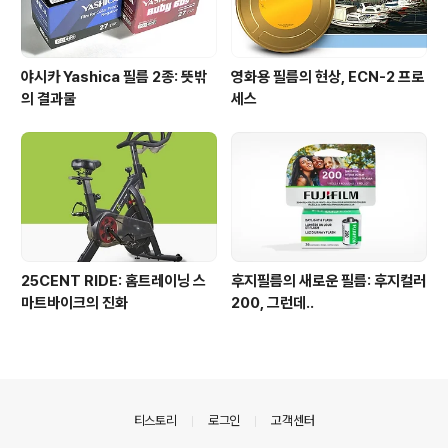
야시카 Yashica 필름 2종: 뜻밖
영화용 필름의 현상, ECN-2 프로
의 결과물
세스
25CENT RIDE: 홈트레이닝 스
후지필름의 새로운 필름: 후지컬러
마트바이크의 진화
200, 그런데..
의안내
티스토리
로그인
고객센터