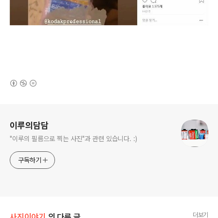
(새창열림)
로그 정보
이루의담담
"이루의 필름으로 찍는 사진"과 관련 있습니다. :)
구독하기
더보기
사진이야기
의 다른 글