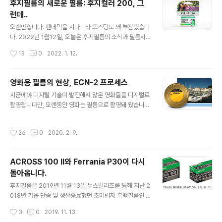
후지필름의 새로운 필름: 후지컬러 200, 그
주간 충무로의 갤러리카페 옥키에서 갖습니다. 모든 사진
런데..
들은 필름으로 촬영되었습니다. 촬영에는 코닥 Portra 40
글 내용
0, 후지필름의 Velvia50, Provia100F 이 사용되었습니
오랜만입니다. 팬데믹을 지나느라 포스팅도 꽤 부진했습니
다. 스캔을 거쳐 디지털로 작업되었으며 최고의 인화지인
다. 2022년 1월12일, 오늘은 후지필름의 소식과 필름시
Museo Silver Rag을 이용하였습니다. 필름만의 고유한
장 전망에 대해 올려볼까 합니다. 지난 2021년 12월 후지
작성시간
13
0
2022. 1. 12.
매력과 본연의 표현을 위해 노력했습니다. 이루의 사진전
필름은 미국시장에 기존의 C200의 후속인 Fujicolor 20
Back T..
0 이라는 필름을 새로 발표했습니다. 패키징 디자인이 꽤
산뜻하게 달라졌습니다. 그런데 이 필름의 데이터 시트로
영화용 필름의 현상, ECN-2 프로세스
같이 발표된 자료를 보고 눈치빠른 사용자들이 '이거 코닥
글 내용
지금에야 디지털 기술이 발전해서 많은 영화들을 디지털로
골드200이랑 똑같은데?'하고 의문을 제기합니다. 비슷한
촬영합니다만, 오랜동안 영화는 필름으로 촬영돼 왔습니
게 아니라 그냥 똑같습니다. 둘 다 구매해서 찍어보고 비교
다. 물론 아직도 영화를 필름으로 촬영하는 걸 고집하는 유
해서 진짜 똑같은지 판단하는 게 좋을 것 같지만, 예전에 이
명한 감독들이 있고 그런 흐름이 세계 영화계에 남아 있어
미 겪어본 리브랜딩의 전례(후지필름의 C200을 아그파컬
작성시간
26
0
2020. 2. 9.
서 계속해서 필름으로 촬영하는 영화들이 나오고 있습니
러 비스타 및 여러 다른 상표의 필름으로 판매했었죠. 똑같
다. 필름으로 영화를 촬영하려면 여러 불편함과 제약이 있
은 필름이라고 아무..
고, 프로세스가 번거롭고 어려우며 무엇보다도 디지털 촬
ACROSS 100 II와 Ferrania P30이 다시
영에 비해 많은 비용이 들어갑니다. 그럼에도 불구하고 영
돌아옵니다.
화를 필름으로 촬영하려는 건 필름으로 촬영한 영화에서만
글 내용
느낄 수 있고 표현할 수 있는 무언가가 있기 때문이겠죠. 후
후지필름은 2019년 11월 13일 뉴스릴리즈를 통해 지난 2
지필름은 영화촬영용 필름의 생산을 중단한 지 꽤 되었고,
018년 가을 단종 및 생산종료했던 초미립자 흑백필름인 A
현재 생산되는 영화촬영용 필름은 코닥에서만 나오는데 8
CROSS 100의 후속버전인 ACROSS 100II를 11월 22
작성시간
3
0
2019. 11. 13.
mm와 16mm용, 35mm, 그리고 70mm가 나..
일부터 판매 재개한다고 발표했습니다. (하지만 저는 여전