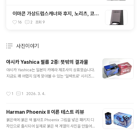
이마콘 가상드럼스캐너와 후지, 노리츠, 코닥
의 비교
16
2
조회
9
사진이야기
분류 전체보기
주요 글 목록
야시카 Yashica 필름 2종: 뜻밖의 결과물
글 내용
야시카 Yashica는 일본의 카메라 제조사의 상표였습니다.
지금도 꽤 어렵지 않게 찾아볼 수 있는 '일렉트로' 시리즈
카메라로 유명한데 독일 Contax와 제휴로 c/y마운트의
렌즈들을 만들다가 그 이후에는 교세라에 인수되어 명맥을
작성시간
1
1
2026. 3. 4.
유지했었습니다. 그러다 교세라도 카메라 사업을 포기한
뒤 상표권이 말하자면 붕 떴었는데, 코로나 시기에 이 상표
를 상업적으로 이용해보려는 시도들이 있었습니다. 상표만
Harman Phoenix II 이른 테스트 리뷰
빌려주고 맘껏(?) 만들어 팔 수 있었기 때문에 온갖 토이카
글 내용
메라, 킥스타터를 통한 이슈몰이 얼렁뚱땅? 디지털카메라,
붉은색에 붉은 색 불사조 Phoenix 그림을 넣은 패키지 디
각종 액세서리 등등의 제품들이 시장에 등장했었습니다.
자인으로 출시되어 실제로 붉은 색 계열의 사진을 만들어
야시카 이름을 달고 사진용 필름도 출시가 됐었는데, 초기
주던 조금은 까다로웠던 하만의 피닉스가 이번에는 파란색
의 몇몇 필름은 리브랜딩(다른 메이커의 제품을 가져다 상
포장으로 나왔습니다. 한국시간으로 7월16일 밤9시가 엠