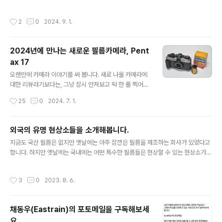
그래피에서 발매를 시작해서, 여러 브랜드에서 판매하기도
물량을 입고하지는 않았습니다) 판매가격은 정가 79만9
했던, 필름의 유제면을 뒤집어 오렌지 마스킹이 색필터 역
천원이며 현금/카드결제(오프라인) 모두 가능합니다.포토
작성시간
2
0
2024. 9. 1.
할을 하도록 한 특수효과형 아이디..
마루 현상스캔권 여러장을 푸짐하게 사은품으로 증정하니
꼭 챙겨주세요.(말씀 잘 하시면 그 외의 추가 혜택도 드릴
수 있습니다) 구입문의는 포토마루 070-8235-4911 혹
2024년에 만나는 새로운 필름카메라, Pent
은 인스타그램 @fotomaru.lab DM으로 주시면 됩니다.
ax 17
글 내용
오랜만에 카메라 이야기를 써 봅니다. 새로 나올 카메라에
대한 리뷰라기보다는, 그냥 잠시 만져보고 딱 한 롤 찍어본
소감이라고 생각해주시면 되겠습니다. 디지털카메라들이
작성시간
25
0
2024. 7. 1.
세상을 주름잡던 2000~2020년대까지도 필름카메라들
이 개발되고 생산되어 판매되었었습니다. 캐논은 2018년
이 되어서야 EOS-1v와 EOS-30v를 단종시켰고 니콘은
외국의 유명 현상소들을 소개해봅니다.
2020년에 들어서야 F6의 판매를 중단했습니다. 물론 마
글 내용
지금도 국산 필름은 없지만 옛날에는 아주 잠깐은 필름을 제조하는 회사가 있었다고
지막 생산은 훨씬 더 이전이었을테고 재고판매의 종료였겠
합니다. 하지만 옛날에는 국내에는 어떤 특수한 필름들은 현상할 수 있는 현상소가
지만, 그 때까지도 신품 필름카메라를 정상적인 방법으로
없어서 외국으로 보내야만 하던 시절이 있었습니다. 88년 서울 올림픽이 열리면서
구입할 수 있었습니다. 캐논이나 니콘이라는 일본의 대중
코다크롬 필름을 현상할 수 있는 시설이 국내에도 도입되었었는데요, 코다크롬 필름
적 브랜드 외에도 실은 후지필름도 GF670이라는 중형필
작성시간
3
0
2023. 8. 6.
은 그 뒤로 점차 수요가 줄어서 2010년에 현상서비스가 종료됐습니다. 대략 2015
름 카메라를 2014년까지, 일본의 코시나도 Voigtlander
년경부터 불어오기 시작한 필름사진 유행의 바람이 2019년 초부터의 필름가격 폭
나 ZeissIkon 이라는 브랜..
등, 수많은 현상소들의 재설립 등을 불러왔습니다만, 가장 큰 변화는 아무래도 Covi
채동우(Eastrain)의 포토메일을 구독해보세
d-19 때문에 일어난 것 같습니다. 우리나라는 그래도 지리적으로 가까운 편이어서
요.
직접 현상소에 방문해서 필름을 맡기는 분들이 많지만 외국에서는 ..