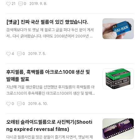
작성시간
21
0
2019. 9. 8.
기를 견뎌낸 충무로 현상소들 사이로 2017년께부터 새로
현상소들이 생겨나기 시작했습니다. 2018년에는 그 바람
이 본격적으로 불어와서, 여기저기에 새로 필름사진을 현
[옛글] 진짜 국산 필름이 있긴 했었습니다.
상하고 스캔하는 업소들이 생겨나기 시작했고, 기존의 사
글 내용
진관들도 현상기와 스캐너를 재가동하기 시작했습니다. 2
검색해보다가 또 옛날 제 블로그 글을 퍼다 두신 분이 계셔
018년 하반기부터 대략 열 곳이 넘는 업소들이 생겨나거
서.. 다시 긁어왔습니다. 아마도 2008년에서 2009년 사
나 이름을 올리기 시작했고 이런 움직임은 2019년 여름을
이에 발견했던 것인데, 현상해봤더니 사진이 나오긴 했었
지나면서까지도 계속되고 있습니다. 오늘은 지난 5월에 문
습니다. 궁금해서 이리저리 검색해봤는데 워낙 오래된 것
작성시간
4
0
2019. 7. 5.
을 연 건대앞 팔레트사진관(pallett..
이어서 그런지 관련된 정보를 찾기는 어렵더군요. 언제 만
들어지고 언제 판매됐었는지.. 정보를 아시는 분은 알려주
세요. ^^;
후지필름, 흑백필름 아크로스100II 생산 및
발매를 발표
글 내용
지난해 가을 생산중단을 선언했던 후지필름의 흑백필름 아
크로스100의 후속제품인 아크로스100II의 생산 및 발매
가 2019년 6월10일 후지필름 일본 사이트의 뉴스릴리즈
작성시간
0
0
2019. 6. 10.
를 통해 발표됐습니다. https://www.fujifilm.co.jp/cor
porate/news/articleffnr_1430.html?_ga=2.19020
7083.1394409793.1560140314-1832254358.1
오래된 슬라이드필름으로 사진찍기(Shooti
560140314 世界最高水準の粒状性と立体的な階
ng expired reversal films)
調再現で超高画質を実現 黒白フィルム「ネオパン10
글 내용
0 ACROS（アクロス）II｣ 新開発 : ニュースリリー
다시금 필름사진을 많은 분들이 즐기게 되면서, 옛날에 제