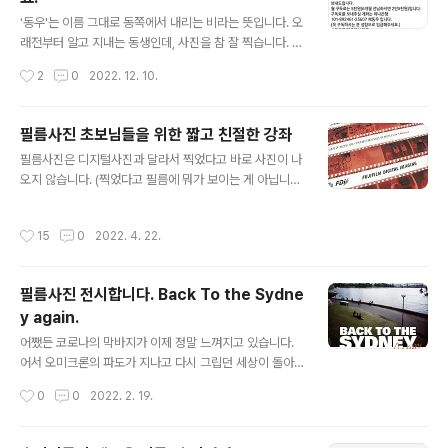
글 내용
'동우'는 이름 그대로 동쪽에서 내리는 비라는 뜻입니다. 오
래전부터 알고 지내는 동생인데, 사진을 참 잘 찍습니다. 그
간 찍어온 사진들은 Eastrain의 티스토리 http://eastrai
작성시간
2
0
2022. 12. 10.
n.tistory.com 에 가시면 볼 수 있습니다. 그런데 몇 해 전
에 뇌혈관 질환으로 여러가지가 불편해졌다가 이제는 많이
회복하고 있는 중입니다. 아직 정상적인 사회활동은 어렵
필름사진 초보님들을 위한 짧고 친절한 강좌
지만 사진은 여전히 그대로 열정적으로 잘 찍을 수 있어서,
글 내용
필름사진은 디지털사진과 달라서 찍었다고 바로 사진이 나
매 주 한 번씩 보내드리는 '포토메일'이란 것을 시작했다고
오지 않습니다. (찍었다고 필름에 뭐가 보이는 게 아닙니다.
합니다. 위의 티스토리에 가보면 대략 어떤 사진들을 어떤
절대 주욱 잡아빼서 확인하려고 하지 마세요) 필름으로 촬
스토리와 함께 받아보게 될지 살짝 짐작되실텐데요, 매주
영하셨다면 꼭 현상을 해야만 사진이 나오는데요, 그래도
한번씩 사진과 글이 담긴 메일을 받아보면 기분도 좋아지
작성시간
15
0
2022. 4. 22.
과정과 용어들이 복잡해서 약간은 어리둥절하거나 혼란스
고 생활의 활력이 되실 수 있으리라 생각합니다. 그간은 페
러울 수도 있으실 겁니다. 그런 분들을 위해서 이 글을 적어
이..
보았습니다. 필름사진이 처음이거나 초보라 무엇을 어떻게
필름사진 전시합니다. Back To the Sydne
해야할지 모르시겠다면 천천히 한번 읽어봐주세요. ^^ [요
y again.
즘 '인화'했다, 인화한다라고 말씀하시는 분들이 많습니다.
글 내용
네이버 필카동에 다녀오신 초보분들이 많이들 그러시는데
어쨌든 코로나의 막바지가 이제 정말 느껴지고 있습니다.
요, 그곳 Q&A 메뉴에 '인화/스캔/필름Q&A'라고 된 코너
어서 오미크론의 파도가 지나고 다시 그립던 세상이 돌아
가 있어서 인화부터 말씀하시는 걸로 짐작합니다. 메뉴좀
왔으면 합니다. 2019년 8월의 호주 시드니를 필름으로 담
작성시간
0
0
2022. 2. 19.
바꿨으면 좋겠는데 거기 운영진이 누구..
아왔었고 팬데믹이 어서 끝나기를 기원하며 전시를 갖습니
다. 1차 전시는 2021년 12월 성북동 탭하우스F64에서 가
졌으며 2차 전시는 2022년 2월21일부터 3월5일까지 2