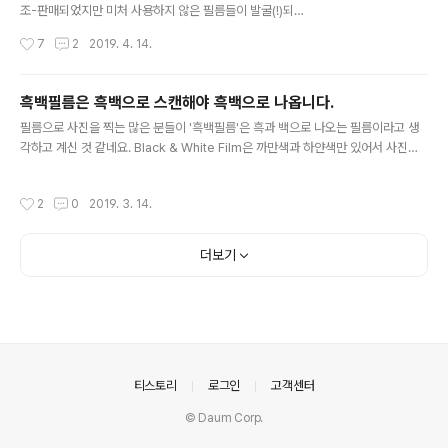
ス | 富士フイルム 富士フイルム株式会社（社長：
조-판매되었지만 미처 사용하지 않은 필름들이 발굴(!)되
助野 健児）は、世界最高水準の粒状性と立体的な
어 드디어 빛을 보고 있습니다. 이런 필름들은 국내에서는
작성시간
7
2
2019. 4. 14.
階調再現で超高画質を 実現し、幅広い分野の撮影
사진동호회의 장터나 중고거래 장터, 혹은 드물게 필름 기
に適した、黒白フィルム「ネオパン100 ACROS..
자재 상점에서도 구할 수 있는 경우가 있고, 외국에서는 e
bay 등의 마켓플레이스에 올라온 매물을 구입하는 등의
흑백필름은 흑백으로 스캔해야 흑백으로 나옵니다.
방법으로 구할 수 있습니다. 보통 사진용 필름들은 제조일
글 내용
필름으로 사진을 찍는 많은 분들이 '흑백필름'은 흑과 백으로 나오는 필름이라고 생
자로부터 2년 정도를 유통기한으로 표기해서 판매됩니다.
각하고 계신 것 같네요. Black & White Film은 까만색과 하얀색만 있어서 사진이
유통기한은 필름이 포장된 종이박스에 찍혀 있습니다. 종
까맣게 하얗게 나오는 게 아니라, 색정보는 기록하지 않고 단일톤의 계조(밝고 어두
이 박스를 열고 필름을 꺼내면 플라스틱 통 안에 필름이 들
운 상)만 담는 필름입니다. 색을 나타내지 않는 인화지에 인화하니까 흑과 백으로 나
어 있습니다. 중형 필름들은 마치 사탕봉지처럼 비닐 혹은
작성시간
2
0
2019. 3. 14.
온 거지만, 실제로는 검정 흰색만이 아니라 무수한 여러 밝기의 회색 톤들이 연속되
종이로 포장되어 있죠. 이렇게 종이 상자 포장을 벗겨내면
는 상을 표현하죠. 흑백필름은 실제로 완전히 흑과 백이지 않습니다. 베이스(필름 자
유통기한 표시가 사라져 정확히 언제 제조..
체의 셀룰로우즈)는 대개 옅게 색을 띕니다. 어떤 것은 푸르스름하거나 어떤 것은 옅
더보기
은 보라색을 띄기도 하고 현상약품에 따라 그 색이 달라지기도 합니다. 컬러필름을
스캔하듯 색정보를 읽어들여 반전시키면 해당 색상의 ..
의안내
티스토리
로그인
고객센터
© Daum Corp.