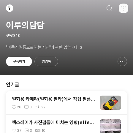
검색하기
티스토리
이루의담담
구독자
18
"이루의 필름으로 찍는 사진"과 관련 있습니다. :)
구독하기
방명록
신고하기 레이어
열기
인기글
일회용 카메라(일회용 필카)에서 직접 필름
꺼내기
28
0
조회
22
엑스레이가 사진필름에 미치는 영향(effect
of x-ray on photo film)
37
3
조회
10