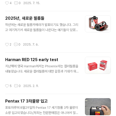
작성시간
4
0
2025. 7. 15.
표만 바꿔 판매하는 것, 일명 ..
바고여서, 저도 이 시간이 되어 공개하게 되었네요. 하만에
서는 그 사이에 피닉스(이하 피닉스1이라고 하겠습니다)를
뒤집어 레드스케일화시킨 필름인 RED를 발매하기도 했었
2025년, 새로운 필름들
습니다. 뭔가 다른 필름을 새로 만든 줄 알고 호들갑을 떨었
글 내용
었는데... 감도가 달라 실제 다른 필름이긴 했습니다만 결국
작년에는 새로운 필름카메라가 발표되기도 했습니다. 그리
거의 그대로의 피닉스1을 이용한 느낌이었죠. 그런데 이번
고 여기저기서 새로운 필름들이 나온다는 얘기들이 있었고
에는 실제로 다른 필름이 만들어졌습니다. 하만에서는 피
여러 새로운 필름인 척(?)하는 필름들을 시중에서 만나볼
닉스1에 대해 만족할 수 없었을 테고 이미 '개선된 버전을
수 있었습니다. 하지만 진짜 새로운 필름이라기보다는 리
작성시간
2
0
2025. 7. 6.
준비하고 있다'라는 이야기는..
브랜딩(원단을 가져다 감아서 자신들의 상표를 부착해서
파는, 일명 택갈이)한 필름들의 종류가 더 많았어요. 주로
코닥의 영화용 필름들을 감아서(respooling) 자신들의
Harman RED 125 early test
상표를 붙여 파는 일이 흔했고 그나마 새로 개발된 ORWO
글 내용
의 NC시리즈의 벌크필름을 로딩해서 파는 경우, 그리고 항
지난해에 영국 Harman에서는 Phoenix라는 컬러필름을
공촬영용 필름을 이용해서 감아 파는 경우 들이 있었습니
내놓았습니다. 새로운 컬러필름에 대한 갈증과 기대가 워
다. 물론 흑백필름도 그랬죠. 그래도 마치 시중에 다양한 필
낙 컸던 터라 베일을 벗고 모습을 드러낸 성능에 많은 분들
름들이 새로 나오는구나, 하는 착시를 불러일으켜줘서 고
의 호불호가 갈렸었습니다. 하만은 계속해서 성능을 개선
작성시간
5
0
2025. 2. 9.
맙기는 했는데, 와중에 시장성을 본..
하고 새로운 필름을 내놓겠다는 약속을 필름사진 애호가들
에게 내놓았었는데요, 피닉스의 성능개선판 혹은 후속필름
의 첫 시리즈로 RED라는 필름이 곧 출시된다고 해서 급히
Pentax 17 3차물량 입고
달려가 한 롤을 요청해봤습니다. 첫 인상은 '레드??' 였습
글 내용
니다. 패키징에는 REDSCALE이라고 쓰여 있고 박스는 붉
포토마루에 8월29일자 Pentax 17 세기정품 3차 물량이
은 색입니다. 레드스케일은 거의 20년 가까이 전부터 로모
소량 입고되었습니다.(저희는 전문판매점은 아니어서 많은