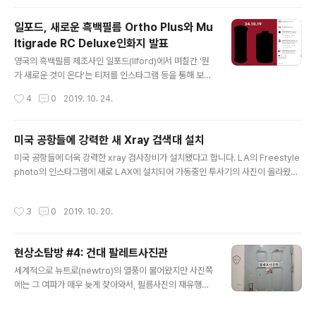
히 후지필름은 필름 생태계의 활성화나 필름산업으로 인한
수익창출보다는 기존 필름 사업의 구조조정을 통한 이익
일포드, 새로운 흑백필름 Ortho Plus와 Mu
비율 극대화 정도에만 초점을 맞추고 있고, 그러면서도 아
ltigrade RC Deluxe인화지 발표
직 '후지필름'이라고 하는 회사의 정체성 정도는 눈치껏 지
글 내용
켜줘야 한다는 생색내기 정도의 수준으로 이 필름을 재발
영국의 흑백필름 제조사인 일포드(Ilford)에서 며칠간 '뭔
매하는 것으로 보고 있습니다. 흑백필름을 만들어 팔면서
가 새로운 것이 온다'는 티저를 인스타그램 등을 통해 보여
400짜리도 안 내놓는 건 잘 이해가..) 어쨌든, 사라질 줄만
주더니 드디어 발표했습니다. 35mm와 중형필름의 모양
작성시간
4
0
2019. 10. 24.
알았던 필름이 다시 나와주는 것은 반갑고 고마운 일입니
이었으니 분명히 새로운 필름일 거라고 예상은 했습니다
다. 가격은 좀 오를 것..
만.. 어떤 분들은 심지어 '컬러필름 아닐까'라는 생각도 하
셨던 모양입니다만.. 정색반응 Orthochromatic 필름이
미국 공항들에 강력한 새 Xray 검색대 설치
었네요. 이름하여 Ortho Plus. 그러니까, 저 티저의 바탕
글 내용
미국 공항들에 더욱 강력한 xray 검사장비가 설치됐다고 합니다. LA의 Freestyle
색이 빨간 색이었던 게 힌트였던 거랄까요. Orthochrom
photo의 인스타그램에 새로 LAX에 설치되어 가동중인 투사기의 사진이 올라왔네
atic 필름은 청색, 녹색, 주황색(~600nm의 파장까지) 등
요. 이 장비들은 매우 강력해서 테스트로 넣어본 필름에 바로 포깅이 일어났고 감도
에 반응합니다. 빨간색에는 반응하지 않는 필름입니다. 35
높은 필름들은 더 강하게 먹었다고 합니다. 다만 이런 점 때문에 요청하면 수검사를
mm(135)와 중형(120)의 포맷으로 발매된다고 합니다.
작성시간
3
0
2019. 10. 20.
할 수 있다고 해요. 미국에서 비행기 타실 때는 꼭 수검사(handcheck)를 요청하셔
주광(자연광)에서는 80의 감도를, 텅스텐광에서는 40의
야겠습니다. https://kosmofoto.com/2019/10/new-airport-hand-luggag
감..
e-scanners-will-destroy-unprocessed-film New airport hand lugga
현상소탐방 #4: 건대 팔레트사진관
ge scanners will destroy unprocessed fi..
글 내용
세계적으로 뉴트로(newtro)의 열풍이 불어왔지만 사진쪽
에는 그 여파가 매우 늦게 찾아와서, 필름사진의 재유행을
체감하기 시작한 게 대략 2015년 정도부터였던 것 같습니
다. 돌아보면 대략 2009년께부터 시작된 엄혹하고 긴 시